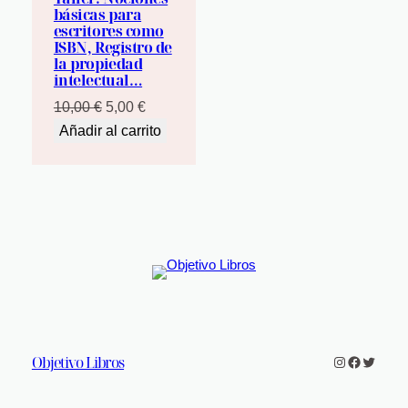
básicas para
escritores como
ISBN, Registro de
la propiedad
intelectual…
El
El
10,00
€
5,00
€
precio
precio
Añadir al carrito
original
actual
era:
es:
10,00 €.
5,00 €.
Objetivo Libros
Instagram
Faceboo
Twitter