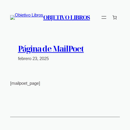
Saltar
al
OBJETIVO LIBROS
contenido
Página de MailPoet
febrero 23, 2025
[mailpoet_page]